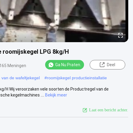
 roomijskegel LPG 8kg/H
Ga Nu Praten.
Deel
165 Meningen
n van de wafeltjekegel
#
roomijskegel productieinstallatie
g/H Wij veroorzaken vele soorten de Productregel van de
sche kegelmachines ....
Bekijk meer
Laat een bericht achter.