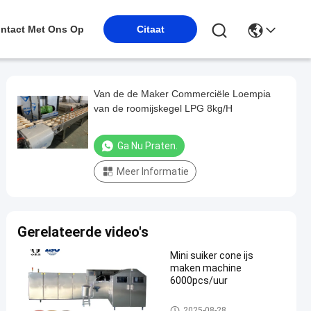
ntact Met Ons Op
Citaat
Van de de Maker Commerciële Loempia
van de roomijskegel LPG 8kg/H
Ga Nu Praten.
Meer Informatie
Gerelateerde video's
Mini suiker cone ijs
maken machine
6000pcs/uur
De Productielijn van de roomij
2025-08-28