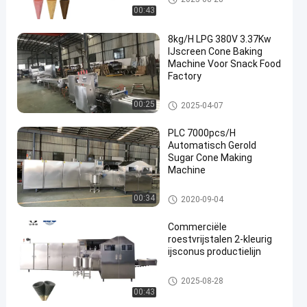
skegel
00:43
8kg/H LPG 380V 3.37Kw
IJscreen Cone Baking
Machine Voor Snack Food
Factory
De Productielijn van de roomij
00:25
2025-04-07
skegel
PLC 7000pcs/H
Automatisch Gerold
Sugar Cone Making
Machine
De Productielijn van de roomij
00:34
2020-09-04
skegel
Commerciële
roestvrijstalen 2-kleurig
ijsconus productielijn
De Productielijn van de roomij
2025-08-28
skegel
00:43