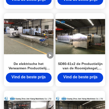
Drankfabriek
De elektrische het
SD80-61x2 de Productielijn
Verwarmen Productielijn
van de Roomijskegel,
van de het Roomijskegel
Automatische
van het Suikerkoekje
Kegelmachine
Vind de beste prijs
Vind de beste prijs
L12.2xW2.1xH2M