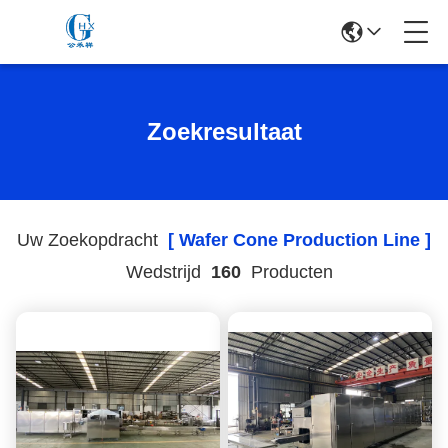
Zoekresultaat
Uw Zoekopdracht
[ Wafer Cone Production Line ]
Wedstrijd
160
Producten