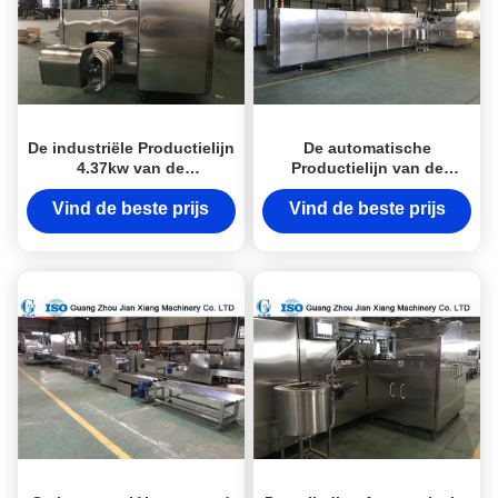
De industriële Productielijn
De automatische
4.37kw van de
Productielijn van de
Roomijskegel voor het
Suikerkegel, 165mm Kegel
Maken van Wafelkop/Kom
Productiemachine
Vind de beste prijs
Vind de beste prijs