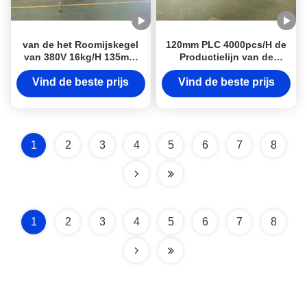
van de het Roomijskegel
120mm PLC 4000pcs/H de
van 380V 16kg/H 135mm
Productielijn van de
Regelbare de
Roomijskegel
Productielijntemperatuur
Vind de beste prijs
Vind de beste prijs
1
2
3
4
5
6
7
8
1
2
3
4
5
6
7
8