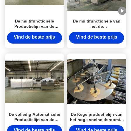
De multifunctionele
De multifunctionele van
Productielijn van de
het de
Wafeltjekegel/Roomijskegel
Productielijn3800pcs/h
Productieinstallatie
Roomijs van de
Vind de beste prijs
Vind de beste prijs
Wafeltjekegel Machine van
het de Kegelbaksel
De volledig Automatische
De Kegelproductielijn van
Productielijn van de
het hoge snelheidsroomijs
Roomijskegel met Roestvrij
voor de Fabriek van het
staalmateriaal
Snackvoedsel,
Vind de beste prijs
Vind de beste prijs