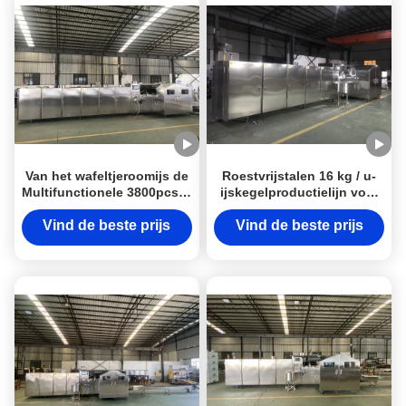
Van het wafeltjeroomijs de
Roestvrijstalen 16 kg / u-
Multifunctionele 3800pcs/H
ijskegelproductielijn voor
Capaciteit van de de
snackvoedselfabriek
Kegelproductielijn
Vind de beste prijs
Vind de beste prijs