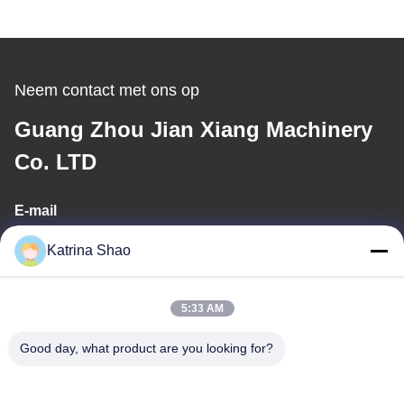
Neem contact met ons op
Guang Zhou Jian Xiang Machinery
Co. LTD
E-mail
katrina@jxmachineryco.com
Katrina Shao
5:33 AM
Ons adres
Good day, what product are you looking for?
Adres
No. 102, gebouw nr. 3, Qiaotouwei Street, Sanshan Village,
Shawan Street, Panyu District, Guangzhou City, Guangdong