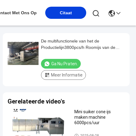
ntact Met Ons Op
Citaat
De multifunctionele van het de
Productielijn3800pcs/h Roomijs van de
Wafeltjekegel Machine van het de
Kegelbaksel
Ga Nu Praten.
Meer Informatie
Gerelateerde video's
Mini suiker cone ijs
maken machine
6000pcs/uur
De Productielijn van de roomij
2025-08-28