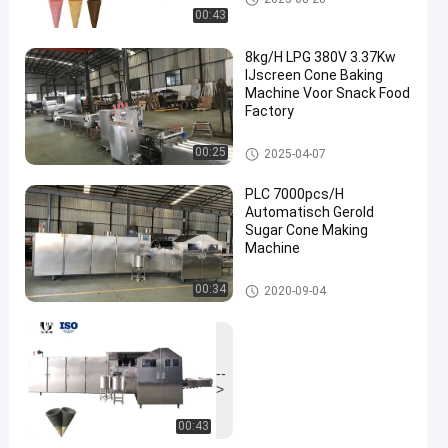
skegel
00:43
8kg/H LPG 380V 3.37Kw
IJscreen Cone Baking
Machine Voor Snack Food
Factory
De Productielijn van de roomij
00:25
2025-04-07
skegel
PLC 7000pcs/H
Automatisch Gerold
Sugar Cone Making
Machine
De Productielijn van de roomij
00:34
2020-09-04
skegel
--
>
00:43