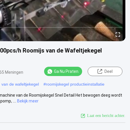
3800pcs/h Roomijs van de Wafeltjekegel
Ga Nu Praten.
Deel
65 Meningen
n van de wafeltjekegel
#
roomijskegel productieinstallatie
elmachine van de Roomijskegel Snel Detail Het bewogen deeg wordt
omp, ....
Bekijk meer
Laat een bericht achter.