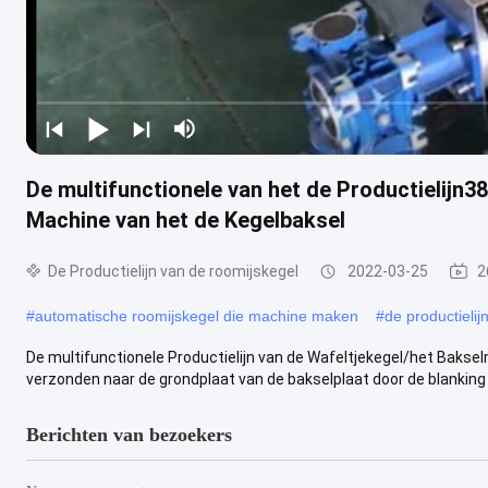
De multifunctionele van het de Productielijn
Machine van het de Kegelbaksel
De Productielijn van de roomijskegel
2022-03-25
2
#
automatische roomijskegel die machine maken
#
de productielij
De multifunctionele Productielijn van de Wafeltjekegel/het Baks
verzonden naar de grondplaat van de bakselplaat door de blanking p
Berichten van bezoekers