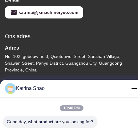
katrina@jxmachineryco.com
Ons adres
Adres
No. 102, gebouw nr. 3, Qiaotouwei Street, Sanshan Village,
Shawan Street, Panyu District, Guangzhou City, Guangdong
Provincie, China
Telefoon
Katrina Shao
86--15913188664
10:46 PM
Good day, what product are you looking for?
Privacybeleid
|
Sitemap
China Goed Kwaliteit het bakselmachine van de roomijskegel