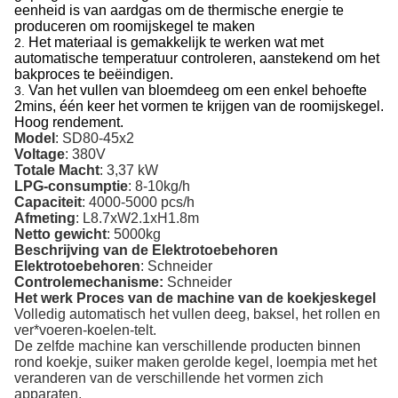
eenheid is van aardgas om de thermische energie te
produceren om roomijskegel te maken
Het materiaal is gemakkelijk te werken wat met
2.
automatische temperatuur controleren, aanstekend om het
bakproces te beëindigen.
Van het vullen van bloemdeeg om een enkel behoefte
3.
2mins, één keer het vormen te krijgen van de roomijskegel.
Hoog rendement.
Model
:
SD80-45x2
Voltage
: 380V
Totale Macht
: 3,37 kW
LPG-consumptie
: 8-10kg/h
Capaciteit
: 4000-5000 pcs/h
Afmeting
: L8.7xW2.1xH1.8m
Netto gewicht
: 5000kg
Beschrijving van de Elektrotoebehoren
Elektrotoebehoren
: Schneider
Controlemechanisme:
Schneider
Het werk Proces van de machine van de koekjeskegel
Volledig automatisch het vullen deeg, baksel, het rollen en
ver*voeren-koelen-telt.
De zelfde machine kan verschillende producten binnen
rond koekje, suiker maken gerolde kegel, loempia met het
veranderen van de verschillende het vormen zich
apparaten.