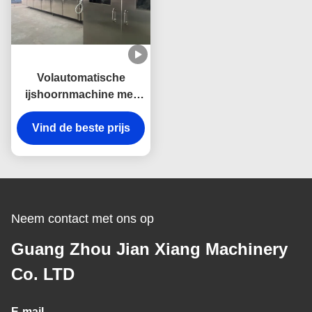
Volautomatische
ijshoornmachine met
elektrische accessoires
van Schneider 2500
Vind de beste prijs
stks/u
Neem contact met ons op
Guang Zhou Jian Xiang Machinery
Co. LTD
E-mail