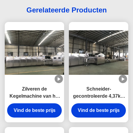
Gerelateerde Producten
Zilveren de
Schneider-
Kegelmachine van het
gecontroleerde 4,37kw
Kleuren10kg/h
380V ijswafer
Vind de beste prijs
Elektrische
Vind de beste prijs
kegelmachine
Automatische Roomijs