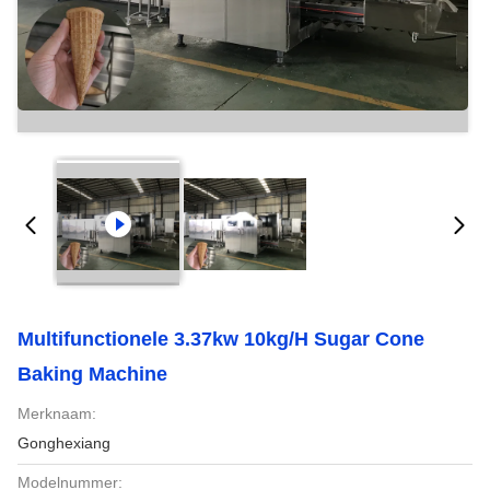
Multifunctionele 3.37kw 10kg/H Sugar Cone
Baking Machine
Merknaam:
Gonghexiang
Modelnummer: